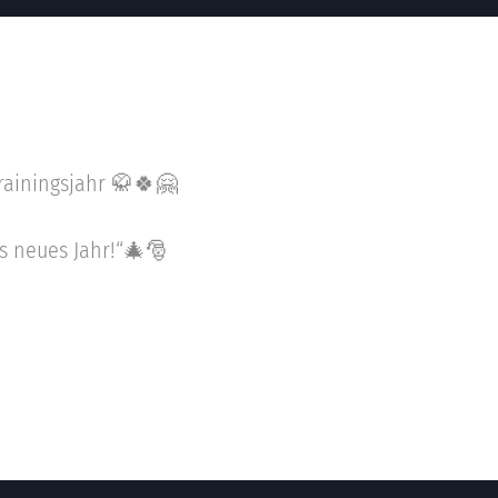
rainingsjahr 🥋🍀🤗
s neues Jahr!“🎄🎅