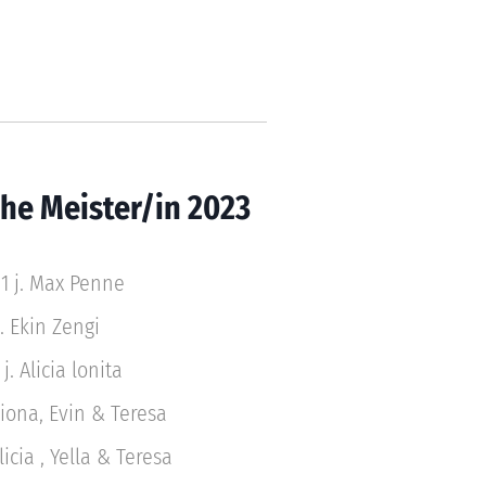
che Meister/in 2023
1 j. Max Penne
j. Ekin Zengi
j. Alicia lonita
Riona, Evin & Teresa
icia , Yella & Teresa