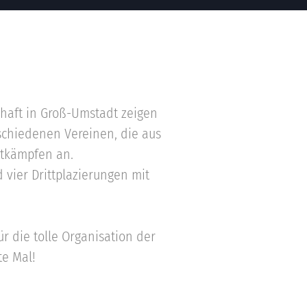
haft in Groß-Umstadt zeigen
rschiedenen Vereinen, die aus
ttkämpfen an.
 vier Drittplazierungen mit
r die tolle Organisation der
te Mal!