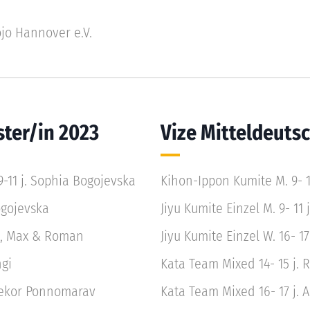
jo Hannover e.V.
ster/in 2023
Vize Mitteldeuts
-11 j. Sophia Bogojevska
Kihon-Ippon Kumite M. 9- 1
ogojevska
Jiyu Kumite Einzel M. 9- 11 
ia, Max & Roman
Jiyu Kumite Einzel W. 16- 17 
ngi
Kata Team Mixed 14- 15 j. 
. Yekor Ponnomarav
Kata Team Mixed 16- 17 j. Al