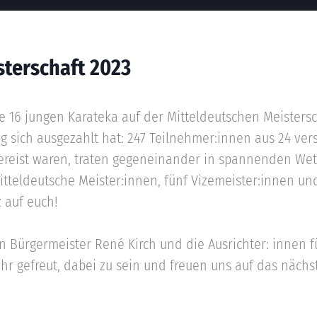
sterschaft 2023
6 jungen Karateka auf der Mitteldeutschen Meistersc
ing sich ausgezahlt hat: 247 Teilnehmer:innen aus 24 ve
ereist waren, traten gegeneinander in spannenden We
tteldeutsche Meister:innen, fünf Vizemeister:innen und
 auf euch!
 Bürgermeister René Kirch und die Ausrichter: innen fü
r gefreut, dabei zu sein und freuen uns auf das nächs