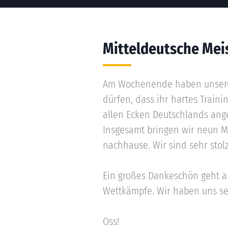
Mitteldeutsche Mei
Am Wochenende haben unsere 1
dürfen, dass ihr hartes Train
allen Ecken Deutschlands ang
Insgesamt bringen wir neun Mi
nachhause. Wir sind sehr stolz
Ein großes Dankeschön geht an
Wettkämpfe. Wir haben uns seh
Oss!